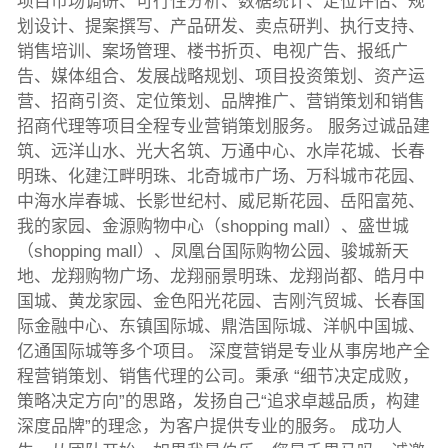
项目市场调研、可行性分析、数椐统计、定位评估、规
划设计、提案撰写、产品研发、卖点研判、执行支持、
销售培训、案场管理、楼书折页、电视广告、报纸广
告、媒体组合、发展战略规划、项目投资策划、资产运
营、招商引资、定位策划、品牌推广、营销策划和销售
招商代理等项目全程专业营销策划服务。 服务过诚品建
筑、远洋山水、光大名筑、万通中心、水岸花城、长春
明珠、化建江畔明珠、北奇城市广场、万科城市花园、
中海水岸春城、长影世纪村、威尼斯花园、岳阳富苑、
我的家园、金源购物中心（shopping mall）、盛世城
（shopping mall）、凤凰台国际购物公园、骏城新天
地、龙翔购物广场、龙翔丽景明珠、龙翔尚都、皓月中
国城、黄龙家园、金色阳光花园、吉刚汽贸城、长春国
际金融中心、东镇国际城、鼎浩国际城、洋帆中国城、
亿通国际城等多个项目。 深度营销是专业从事房地产全
程营销策划、销售代理的公司。秉承 “细节决定成败，
策略决定方向”的思路，发扬自己“追求卓越品质，构建
深度品牌”的理念，为客户提供专业的服务。 成功人