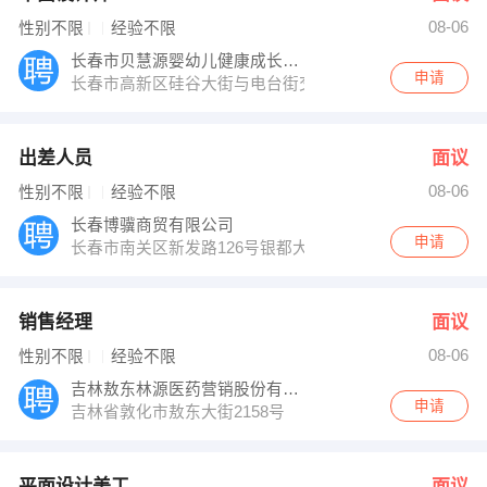
08-06
性别不限
经验不限
长春市贝慧源婴幼儿健康成长中心
申请
长春市高新区硅谷大街与电台街交汇
出差人员
面议
08-06
性别不限
经验不限
长春博骥商贸有限公司
申请
长春市南关区新发路126号银都大厦C座16楼C16室（
销售经理
面议
08-06
性别不限
经验不限
吉林敖东林源医药营销股份有限公司
申请
吉林省敦化市敖东大街2158号
平面设计美工
面议