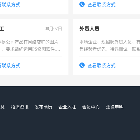
看联系方式
查看联系方式
工
08月07日
外贸人员
作是公司产品在网络店铺的图片
本地企业，现招聘外贸人员，
作，要求熟练运用PS修图软件,工
售经验者优先，待遇面议。联
每天8小时，待遇优厚。
看联系方式
查看联系方式
信息
招聘资讯
发布简历
企业入驻
会员中心
法律申明
们