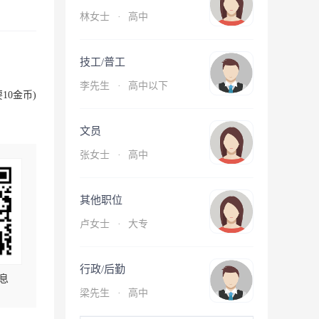
林女士
·
高中
技工/普工
李先生
·
高中以下
10金币)
文员
张女士
·
高中
其他职位
卢女士
·
大专
行政/后勤
息
梁先生
·
高中