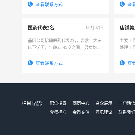
查看联系方式
查
医药代表2名
08月07日
店铺美
基因公司招聘医药代表2名，要求：大专
主要工
以下学历，年龄25-45岁之间，男女均
处理工
可，需要具有营销经验，从事过医药代
作时间
表或者有医学资质的优先，底薪+绩效，
查看联系方式
查
交五险。
栏目导航:
职位搜索
简历中心
名企展示
一句话
套餐标准
金币充值
意见建议
联系我