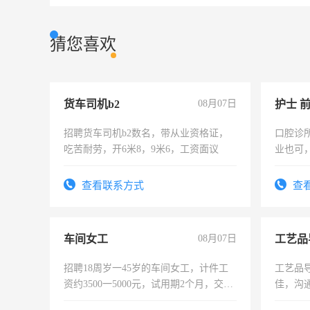
猜您喜欢
货车司机b2
08月07日
护士 
招聘货车司机b2数名，带从业资格证，
口腔诊
吃苦耐劳，开6米8，9米6，工资面议
业也可
强。面
查看联系方式
查
车间女工
08月07日
工艺品
招聘18周岁一45岁的车间女工，计件工
工艺品导
资约3500一5000元，试用期2个月，交五
佳，沟
险，有年薪假，年底福利
上进心