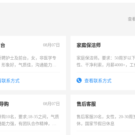
查
前台
08月07日
家庭保洁师
所聘护士及前台，女，非医学专
家庭保洁师。要求：50周岁以
，形象好，气质佳，沟通能力
性、干净利索，月薪4000+，
试，周日休息。
时间灵活，不需坐班，适合宝
太太等。
看联系方式
查看联系方式
导购
08月07日
售后客服
购10名，要求;18-35之间，气质
售后客服20名，女性，20-30
通能力强，有团队合作精神，有
休，国家节假日休息
，有工作经验者优先！