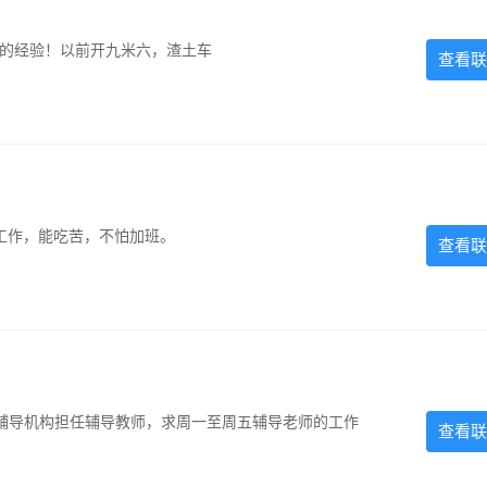
超的经验！以前开九米六，渣土车
查看联
的工作，能吃苦，不怕加班。
查看联
辅导机构担任辅导教师，求周一至周五辅导老师的工作
查看联