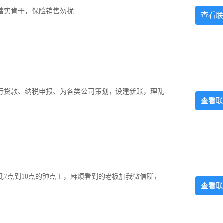
踏实肯干，保险销售勿扰
查看联
银行贷款、纳税申报、为各类公司策划，设建新账，理乱
查看联
7点到10点的钟点工，麻烦看到的老板加我微信聊，
查看联