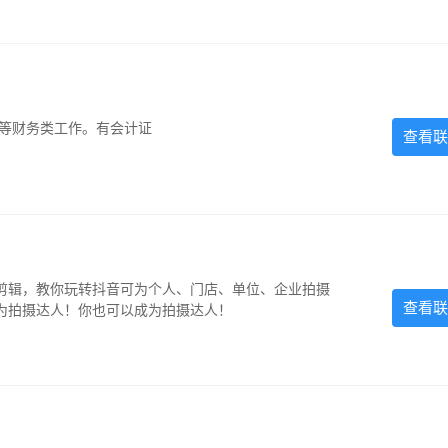
计等财务类工作。有会计证
查看联
剪辑，教你玩转抖音可为个人、门店、单位、企业拍摄
查看联
为拍摄达人！你也可以成为拍摄达人！