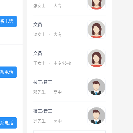
张女士
·
大专
系电话
文员
温女士
·
大专
文员
王女士
·
中专/技校
系电话
技工/普工
邓先生
·
高中
技工/普工
罗先生
·
高中
系电话