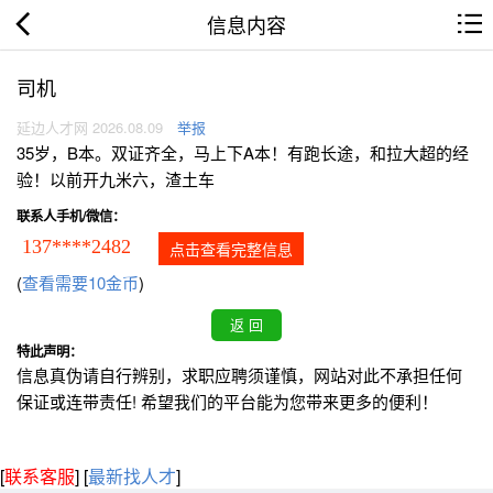
信息内容
司机
延边人才网 2026.08.09
举报
35岁，B本。双证齐全，马上下A本！有跑长途，和拉大超的经
验！以前开九米六，渣土车
联系人手机/微信：
137****2482
点击查看完整信息
(
查看需要10金币
)
特此声明：
信息真伪请自行辨别，求职应聘须谨慎，网站对此不承担任何
保证或连带责任! 希望我们的平台能为您带来更多的便利！
[
联系客服
]
[
最新找人才
]