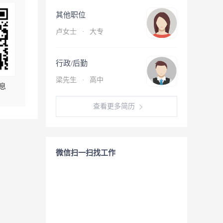
其他职位
卢女士
·
大专
行政/后勤
梁先生
·
高中
息
查看更多简历
微信扫一扫找工作