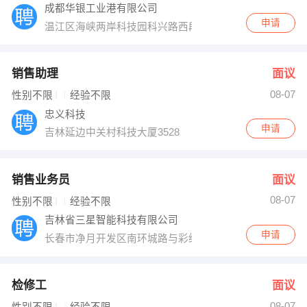
成都华银工业港有限公司
申请
温江区海峡两岸科技园科兴路西段618号
销售助理
面议
08-07
性别不限
经验不限
忠义科技
申请
吉林延边中关村科技大厦3528
销售业务员
面议
08-07
性别不限
经验不限
吉林省三星智能科技有限公司
申请
长春市净月开发区南环城路与彩织街交汇中海水岸馨都南门
检修工
面议
08-07