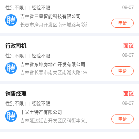
08-07
出纳
保险
性别不限
经验不限
吉林省三星智能科技有限公司
编辑
法律
申请
长春市净月开发区南环城路与彩织街交汇中海水岸馨都南门
保洁
贸易采购
行政司机
面议
跟单
理财顾问
08-07
性别不限
经验不限
吉林省东坤房地产开发有限公司
其他职位
申请
吉林省长春市南关区南湖大路1999号南湖假日大厦
销售经理
面议
08-07
性别不限
经验不限
丰义土特产有限公司
申请
吉林延边延吉开发区民科街丰义土特产