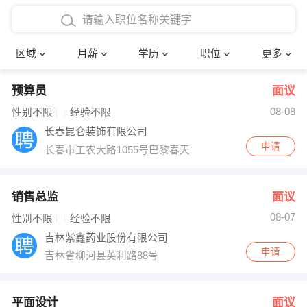
4000-5000元
本科
行政后勤
建筑装潢
确定
区域
月薪
学历
职位
更多
5000-8000元
硕士
销售岗位
教师
预算员
面议
8000-12000元
博士
文员
护士
08-08
性别不限
经验不限
12000-20000元
财务会计
传单派发
长春昆仑装饰有限公司
申请
长春市工农大路1055号巴黎春天1907室
其他
超市零售
促销导购
网络IT
保健按摩
销售总监
面议
08-07
性别不限
经验不限
快递员
前台接待
吉林紫鑫药业股份有限公司
申请
吉林省柳河县英利路88号
收银员
技术员/工程师
水电/机修
部门经理
平面设计
面议