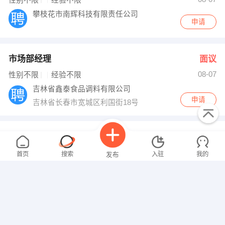
性别不限
经验不限
攀枝花市南辉科技有限责任公司
申请
市场部经理
面议
08-07
性别不限
经验不限
吉林省鑫泰食品调料有限公司
申请
吉林省长春市宽城区利国街18号
档案管理员
面议
08-07
性别不限
经验不限
首页
搜索
入驻
我的
发布
四川怡林科技有限公司
申请
环球中心
产品讲师
面议