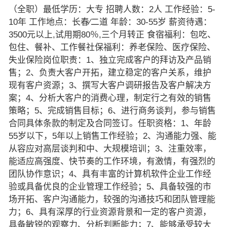
（全职）最低学历：大专 招聘人数：2人 工作经验：5-
10年 工作地点：长春∕二道 年龄：30-55岁 薪资待遇：
3500元以上,试用期80％,三个月转正 食宿福利：包吃、
包住、餐补、工作餐社保福利：养老保险、医疗保险、
失业保险岗位职责：1、独立完成客户的拜访及产品销
售；2、负责大客户开拓，建立稳定的客户关系，维护
现有客户资源；3、撰写大客户调研报告及客户解决方
案；4、分析大客户的消费心理，制定行之有效的销售
策略；5、完成销售目标；6、进行商务谈判，参与销售
合同具体条款的制定及合同签订。任职资格：1、年龄
55岁以下，5年以上销售工作经验；2、沟通能力强、能
从容应对高层谈判和中、大规模培训；3、注重效率，
能适应高强度、快节奏的工作环境，有激情，有强烈的
团队协作意识；4、具有丰富的计算机软件企业工作经
验或具备优良的企业管理工作经验；5、具备较强的市
场开拓、客户沟通能力，较强的沟通技巧和团队管理能
力；6、具有深厚的行业资源背景和一定的客户资源，
具备敏锐的观察力、分析判断能力；7、能够承受较大