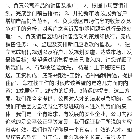
1、负责公司产品的销售及推广； 2、根据市场营销计
划，完成部门销售指标； 3、开拓新市场,发展新客户,
增加产品销售范围； 4、负责辖区市场信息的收集及竞
争对手的分析，对客户之客诉及抱怨问题等进行最终处
理； 5、负责销售区域内销售活动的策划和执行，完成
销售任务； 6、整理及安排新旧应收款的催收。 7、独
立完成销售规划以及客户开发规划实施，达成市场开发
最终目标；希望通过销售提高自己收入的，请您详细了
解我们。8、有驾驶经验优先。 待遇：上下班班车接
送，工资构成：底薪+绩效+工龄，各种福利待遇，提供
住宿。 您在找工作的时候应该希望的是这几方面的内
容：1发展空间。2能力的提升。3待遇的提高。这三方
面，我们都全全提供，公司对人才的渴求是急切的，但
我们不会因为急切就让不思进取的人进入到我们的集
体。我们是一个有追求，有发展的实业企业，公司内部
追求的是公平公正平等友爱。我们保证我们所说的内容
真实有效，我们也希望你是一个真实，有效的人才。如
果您只希望要一份工作，那么现在的长春，有很多工