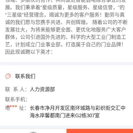
领域、多层次的合作，共同促进智能弱电综合事业的发
展。我们秉承着“星级质量，星级服务、星级信誉，”的
“三星级”经营理念，竭诚为更多的客户服务！勤劳与真
诚的我们愿与您携手共进、共创辉煌。 随着公司的不断
发展壮大，为将来能够更全面、更优化地服务广大客户
群体，公司引进国外先进的、科学的大型工业门制造工
艺，计划成立门业事业部，打造属于自己的门业品牌！
因此现诚聘以下英才：
联系我们
联 系 人：
人力资源部
联系手机：
****
地 址：
长春市净月开发区南环城路与彩织街交汇中
海水岸馨都南门进来G2栋307室